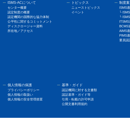
ISMS-ACについて
トピックス
制度案
センター概要
ニューストピックス
ISM
認定制度の概要
イベント
└ I
認定機関の国際的な協力体制
└ ISM
公平性に関するコミットメント
ITSM
ディスクロージャー資料
BCM
所在地／アクセス
AIM
PIM
要員認
個人情報の保護
基準・ガイド
プライバシーポリシー
認証機関に対する文書類
個人情報の取扱い
認証基準・ガイド等
個人情報の安全管理措置
引用・転載の許可申請
公開文書利用規約