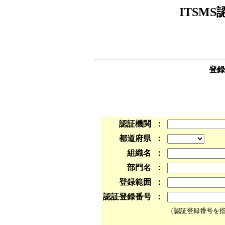
ITSM
登録
認証機関
：
都道府県
：
組織名
：
部門名
：
登録範囲
：
認証登録番号
：
（認証登録番号を