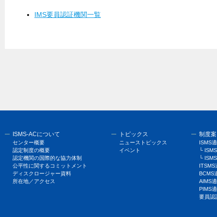
IMS要員認証機関一覧
ISMS-ACについて
トピックス
制度案
センター概要
ニューストピックス
ISM
認定制度の概要
イベント
└ I
認定機関の国際的な協力体制
└ ISM
公平性に関するコミットメント
ITSM
ディスクロージャー資料
BCM
所在地／アクセス
AIM
PIM
要員認