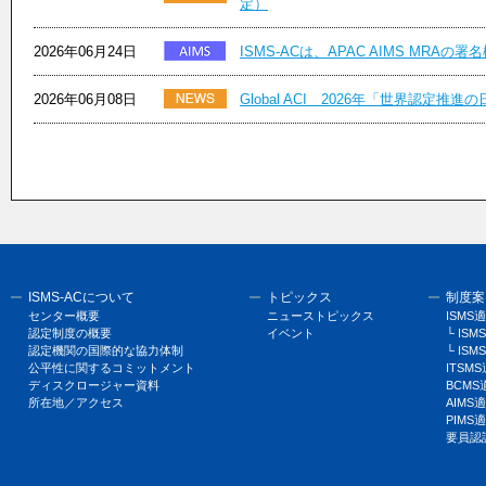
定）
2026年06月24日
ISMS-ACは、APAC AIMS MRA
2026年06月08日
Global ACI 2026年「世界認定推
ISMS-ACについて
トピックス
制度案
センター概要
ニューストピックス
ISM
認定制度の概要
イベント
└ I
認定機関の国際的な協力体制
└ ISM
公平性に関するコミットメント
ITSM
ディスクロージャー資料
BCM
所在地／アクセス
AIM
PIM
要員認