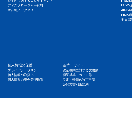
公平性に関するコミットメント
ITSM
ディスクロージャー資料
BCM
所在地／アクセス
AIM
PIM
要員認
個人情報の保護
基準・ガイド
プライバシーポリシー
認証機関に対する文書類
個人情報の取扱い
認証基準・ガイド等
個人情報の安全管理措置
引用・転載の許可申請
公開文書利用規約