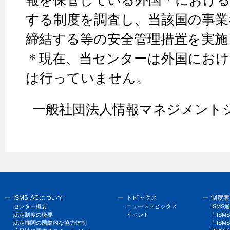
報を保管している外国＊における
する制度を調査し、当該国の事業
締結する等の安全管理措置を実施
＊現在、当センターは外国におけ
は行っていません。
一般社団法人情報マネジメント
ISMS-ACについて
トピックス
制度案
センター概要
ニューストピックス
ISM
認定制度の概要
イベント
└ I
認定機関の国際的な協力体制
└ ISM