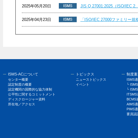
2025年05月20日
JIS Q 27001:2025（ISO/IEC 2..
2025年04月23日
「ISO/IEC 27000ファミリー規
ISMS-ACについて
トピックス
制度案
センター概要
ニューストピックス
ISM
認定制度の概要
イベント
└ I
認定機関の国際的な協力体制
└ ISM
公平性に関するコミットメント
ITSM
ディスクロージャー資料
BCM
所在地／アクセス
AIM
PIM
要員認