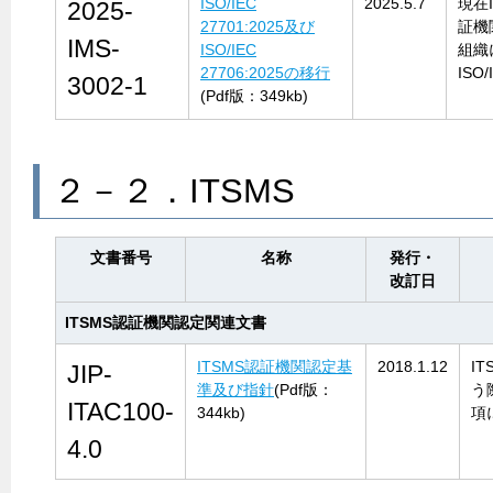
ISO/IEC
2025.5.7
現在
2025-
27701:2025及び
証機
IMS-
ISO/IEC
組織に
27706:2025の移行
ISO
3002-1
(Pdf版：349kb)
２－２．ITSMS
文書番号
名称
発行・
改訂日
ITSMS認証機関認定関連文書
ITSMS認証機関認定基
2018.1.12
I
JIP-
準及び指針
(Pdf版：
う
ITAC100-
344kb)
項
4.0