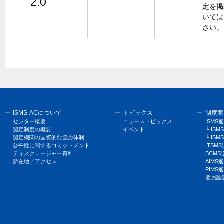
2.0
定を掲
いては
さい。
ISMS-ACについて
トピックス
制度案
センター概要
ニューストピックス
ISM
認定制度の概要
イベント
└ I
認定機関の国際的な協力体制
└ ISM
公平性に関するコミットメント
ITSM
ディスクロージャー資料
BCM
所在地／アクセス
AIM
PIM
要員認