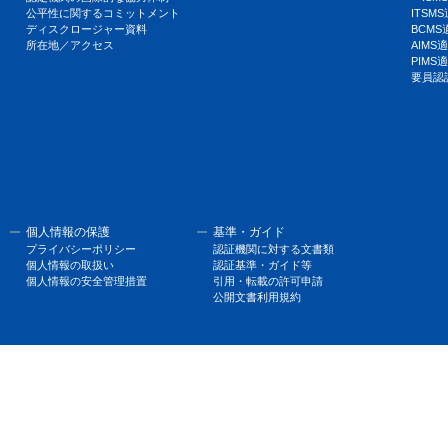
公平性に関するコミットメント
ITSM
ディスクロージャー資料
BCM
所在地／アクセス
AIM
PIM
要員認
個人情報の保護
基準・ガイド
プライバシーポリシー
認証機関に対する文書類
個人情報の取扱い
認証基準・ガイド等
個人情報の安全管理措置
引用・転載の許可申請
公開文書利用規約