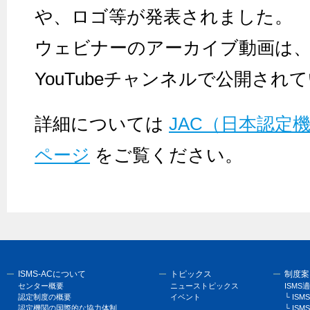
や、ロゴ等が発表されました。
ウェビナーのアーカイブ動画は、現在、
YouTubeチャンネルで公開され
詳細については
JAC（日本認定
ページ
をご覧ください。
ISMS-ACについて
トピックス
制度案
センター概要
ニューストピックス
ISM
認定制度の概要
イベント
└ I
認定機関の国際的な協力体制
└ ISM