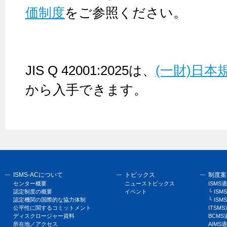
価制度
をご参照ください。
JIS Q 42001:2025は、
(一財)日本
から入手できます。
ISMS-ACについて
トピックス
制度案
センター概要
ニューストピックス
ISM
認定制度の概要
イベント
└ I
認定機関の国際的な協力体制
└ ISM
公平性に関するコミットメント
ITSM
ディスクロージャー資料
BCM
所在地／アクセス
AIM