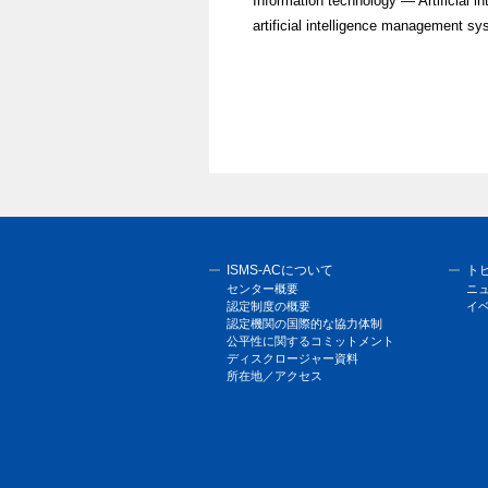
Information technology — Artificial in
artificial intelligence management s
ISMS-ACについて
ト
センター概要
ニ
認定制度の概要
イ
認定機関の国際的な協力体制
公平性に関するコミットメント
ディスクロージャー資料
所在地／アクセス