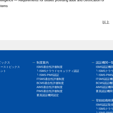
telligence — Requirements for bodies providing audit and certification of
ystems
以上
ピックス
制度案内
認証機関一
ューストピックス
ISMS適合性評価制度
ISMS認証機
ベント
└ ISMSクラウドセキュリティ認証
└ ISMSク
└ ISMS-PIMS認証
└ ISMS-P
ITSMS適合性評価制度
ITSMS認証
BCMS適合性評価制度
BCMS認証機
AIMS適合性評価制度
AIMS認証機
PIMS適合性評価制度
要員認証機関
要員認証機関認定
登録組織検
ISMS認証取
└ ISMS
└ ISMS-P