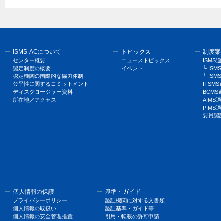
ISMS-ACについて
トピックス
制度案
センター概要
ニューストピックス
ISM
認定制度の概要
イベント
└ I
認定機関の国際的な協力体制
└ ISM
公平性に関するコミットメント
ITSM
ディスクロージャー資料
BCM
所在地／アクセス
AIM
PIM
要員認
個人情報の保護
基準・ガイド
プライバシーポリシー
認証機関に対する文書類
個人情報の取扱い
認証基準・ガイド等
個人情報の安全管理措置
引用・転載の許可申請