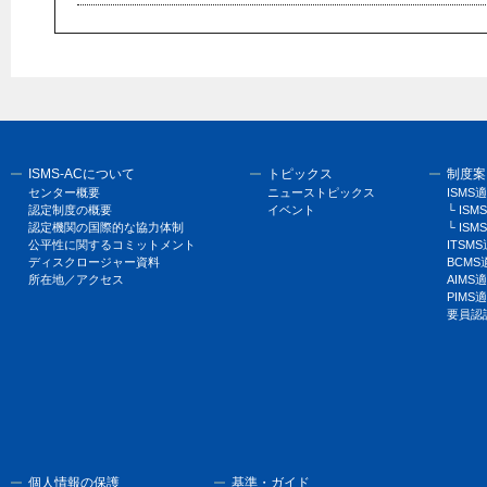
ISMS-ACについて
トピックス
制度案
センター概要
ニューストピックス
ISM
認定制度の概要
イベント
└ I
認定機関の国際的な協力体制
└ ISM
公平性に関するコミットメント
ITSM
ディスクロージャー資料
BCM
所在地／アクセス
AIM
PIM
要員認
個人情報の保護
基準・ガイド