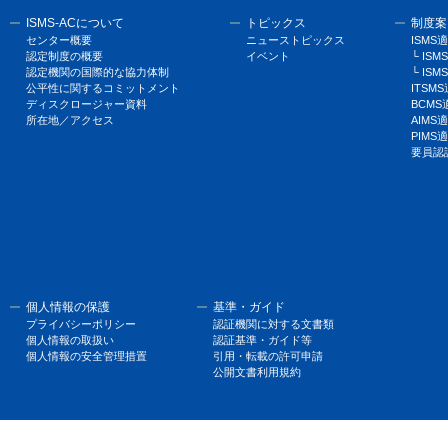
ISMS-ACについて
トピックス
制度案
センター概要
ニューストピックス
ISM
認定制度の概要
イベント
└ I
認定機関の国際的な協力体制
└ ISM
公平性に関するコミットメント
ITSM
ディスクロージャー資料
BCM
所在地／アクセス
AIM
PIM
要員認
個人情報の保護
基準・ガイド
プライバシーポリシー
認証機関に対する文書類
個人情報の取扱い
認証基準・ガイド等
個人情報の安全管理措置
引用・転載の許可申請
公開文書利用規約