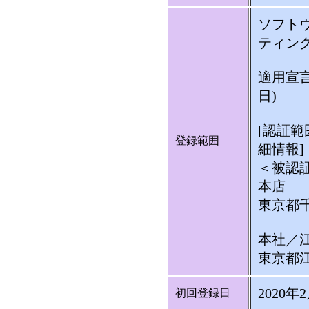
ソフト
ティン
適用宣言書
日)
[認証
登録範囲
細情報]
＜被認
本店
東京都千
本社／
東京都江
2020年
初回登録日