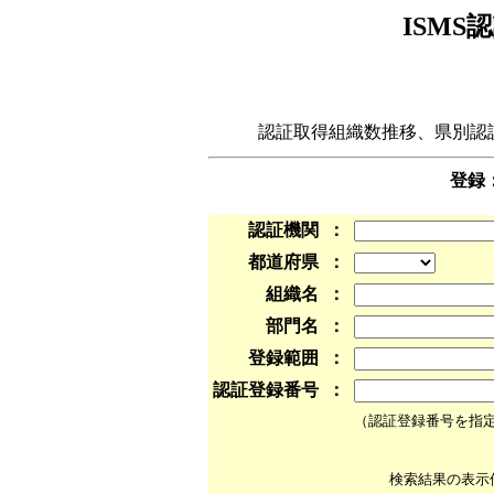
ISM
認証取得組織数推移、県別認
登録：
認証機関
：
都道府県
：
組織名
：
部門名
：
登録範囲
：
認証登録番号
：
（認証登録番号を指
検索結果の表示