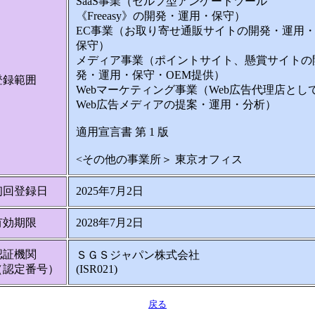
SaaS事業（セルフ型アンケートツール
《Freeasy》の開発・運用・保守）
EC事業（お取り寄せ通販サイトの開発・運用
保守）
メディア事業（ポイントサイト、懸賞サイトの
発・運用・保守・OEM提供）
登録範囲
Webマーケティング事業（Web広告代理店とし
Web広告メディアの提案・運用・分析）
適用宣言書 第 1 版
<その他の事業所＞ 東京オフィス
初回登録日
2025年7月2日
有効期限
2028年7月2日
認証機関
ＳＧＳジャパン株式会社
（認定番号）
(ISR021)
戻る