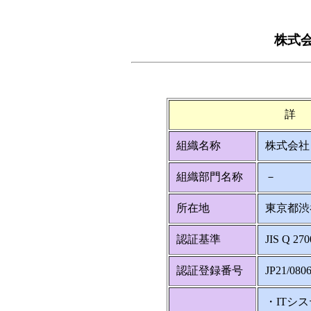
株式
詳
組織名称
株式会社
組織部門名称
－
所在地
東京都渋谷
認証基準
JIS Q 270
認証登録番号
JP21/080
・ITシ