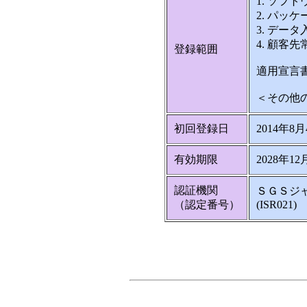
1. ソフ
2. パッ
3. デー
4. 顧客
登録範囲
適用宣言書
＜その他
初回登録日
2014年8
有効期限
2028年12
認証機関
ＳＧＳジ
（認定番号）
(ISR021)