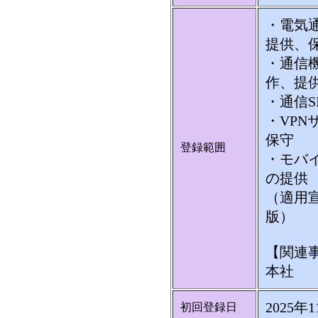
・電気
提供、
・通信
作、提
・通信S
・VP
保守
登録範囲
・モバ
の提供
（適用宣
版）
【関連
本社
2025年
初回登録日