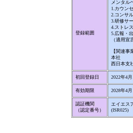
メンタル
1.カウン
2.コンサ
3.研修サ
4.ストレ
登録範囲
5.広報・
（適用宣言書
【関連事
本社
西日本支
初回登録日
2022年4月
有効期限
2028年4月
認証機関
エイエス
（認定番号）
(ISR025)