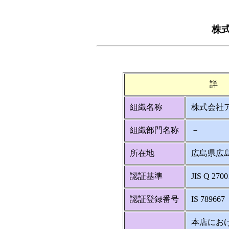
株
詳
組織名称
株式会社
組織部門名称
－
所在地
広島県広島
認証基準
JIS Q 2700
認証登録番号
IS 789667
本店にお