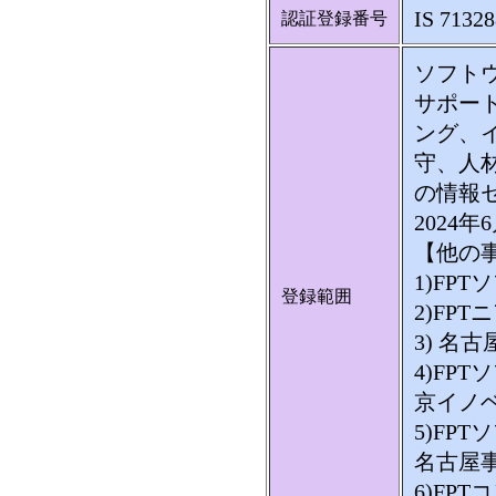
IS 71328
認証登録番号
ソフト
サポー
ング、
守、人
の情報
2024
【他の
1)FP
登録範囲
2)FP
3) 名
4)FP
京イノ
5)FP
名古屋
6)FP