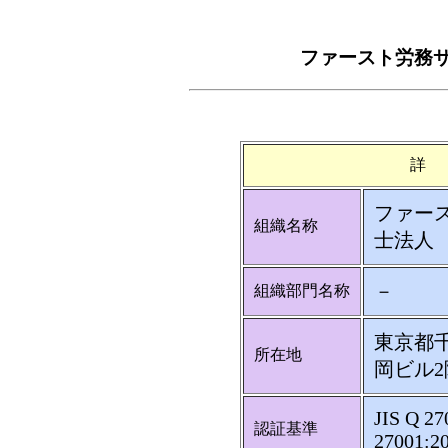
ファースト労務
詳
ファー
組織名称
士法人
－
組織部門名称
東京都千
所在地
岡ビル2
JIS Q 27
認証基準
27001:2