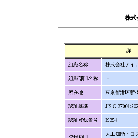
株式
詳
組織名称
株式会社アイ
組織部門名称
－
所在地
東京都港区新橋4
認証基準
JIS Q 27001:20
認証登録番号
IS354
人工知能・コ
登録範囲