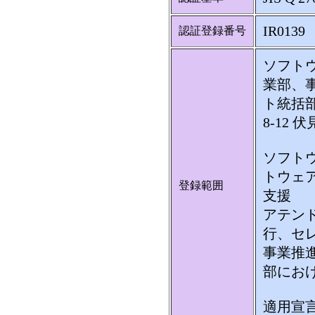
IR0139
認証登録番号
ソフト
業部、
ト統括
8-12 
ソフト
トウェ
登録範囲
支援
アテン
行、セ
事業推
部にお
適用宣言