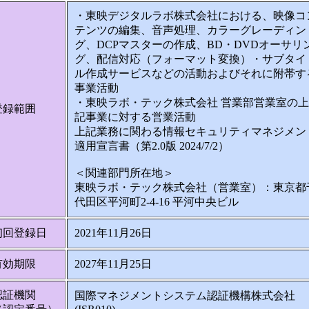
・東映デジタルラボ株式会社における、映像コ
テンツの編集、音声処理、カラーグレーディン
グ、DCPマスターの作成、BD・DVDオーサリ
グ、配信対応（フォーマット変換）・サブタイ
ル作成サービスなどの活動およびそれに附帯す
事業活動
・東映ラボ・テック株式会社 営業部営業室の上
登録範囲
記事業に対する営業活動
上記業務に関わる情報セキュリティマネジメン
適用宣言書（第2.0版 2024/7/2）
＜関連部門所在地＞
東映ラボ・テック株式会社（営業室）：東京都
代田区平河町2-4-16 平河中央ビル
初回登録日
2021年11月26日
有効期限
2027年11月25日
認証機関
国際マネジメントシステム認証機構株式会社