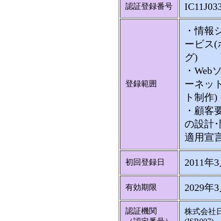
IC11J03
認証登録番号
・情報
ービス
グ)
・Web
ーネット
登録範囲
ト制作)
・顧客
の設計
適用宣言書
2011年
初回登録日
2029年
有効期限
認証機関
株式会社