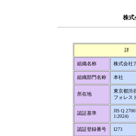
株式
詳
組織名称
株式会社
組織部門名称
本社
東京都渋
所在地
フォレス
JIS Q 270
認証基準
1:2024)
認証登録番号
I273