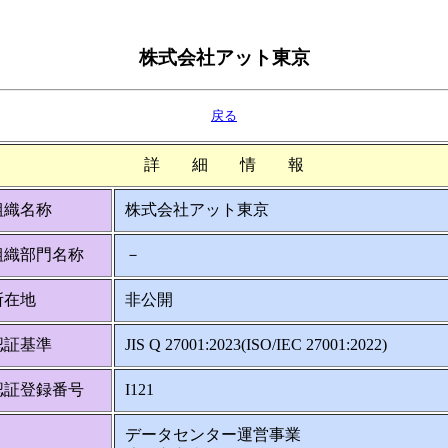
株式会社アット東京
戻る
詳 細 情 報
組織名称
株式会社アット東京
組織部門名称
－
所在地
非公開
認証基準
JIS Q 27001:2023(ISO/IEC 27001:2022)
認証登録番号
I121
データセンター運営事業