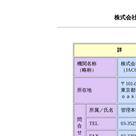
株式会
詳 
機関名称
株式会
（略称）
（JAC
〒101-
所在地
東京都
ｏａｋ
所属／氏名
管理本
問
TEL
03-352
合
せ