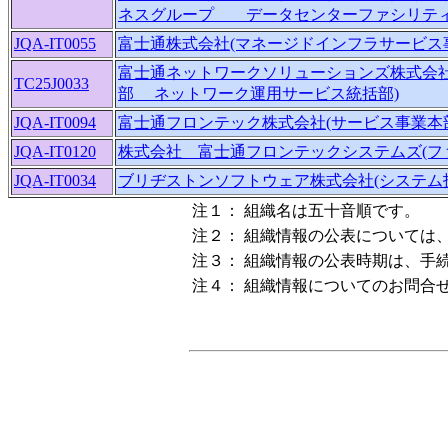
ネスグループ データセンターファシリティ
JQA-IT0055
富士通株式会社(マネージドインフラサービス
富士通ネットワークソリューションズ株式会社
TC25J0033
部 ネットワーク運用サービス統括部)
JQA-IT0094
富士通フロンテック株式会社(サービス事業本
JQA-IT0120
株式会社 富士通フロンテックシステムズ(フ
JQA-IT0034
ブリヂストンソフトウェア株式会社(システム
注１：
組織名は五十音順です。
注２：
組織情報の公表については
注３：
組織情報の公表時期は、手
注４：
組織情報についてのお問合