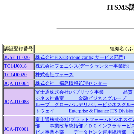
ITSM
認証登録番号
組織名
( ふ 
JUSE-IT-026
株式会社FIXER(cloud.config サービス部門)
TC14J0018
株式会社フェニシス(データセンター事業部)
TC14J0020
株式会社フォース
JQA-IT0064
株式会社 福島情報処理センター
富士通株式会社(パブリック事業 品
ジネス推進室 金融ビジネスグループ 
JQA-IT0088
ループ グローバルデリバリービジネスグル
トウェイ Enterprise & Finance ITS Division 
富士通株式会社(プラットフォームビジネスグ
部 事業改革統括部／ＤＣインフラサービス
JQA-IT0001
ビス事業本部 データセンタ運用統括部 ネ