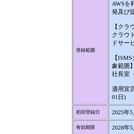
AWSを
発及び
【クラ
クラウ
ドサー
登録範囲
【ISM
象範囲
社長室（
適用宣言書：
01日)
2025年
初回登録日
2028年
有効期限