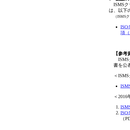
ISMS
は、以下
（ISM
IS
項（J
【参考
ISM
書を公
＜IS
IS
＜201
IS
IS
（PD