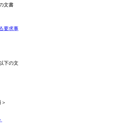
の文書
する要求事
以下の文
料＞
ト