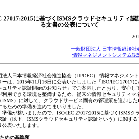
IEC 27017:2015に基づくISMSクラウドセキュリティ
る文書の公表について
20
一般財団法人 日本情報経済社
情報マネジメントシステム認
法人日本情報経済社会推進協会（JIPDEC） 情報マネジメン
ーは、2015年11月16日に公表いたしました「ISO/IEC 27017
キュリティ認証開始のお知らせ」でご案内したとおり、安心し
が利用できる環境を整備するため、従来の情報セキュリティマ
（ISMS）に対して、クラウドサービス固有の管理策を追加したI
するための準備を進めてまいりました。
備が整いましたので、ISO/IEC 27017:2015に基づくISMS
認証（以下、ISMSクラウドセキュリティ認証という）に関する
り公表いたします。
のための基準類