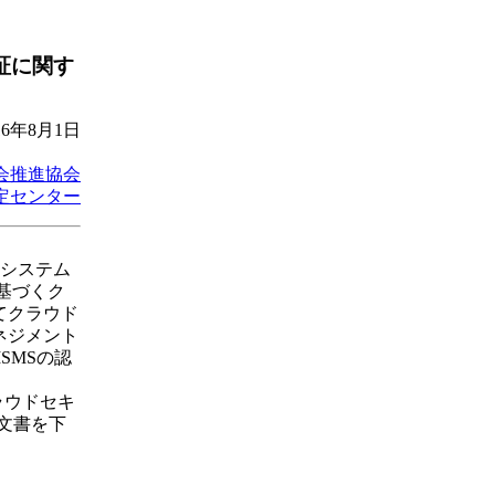
認証に関す
16年8月1日
会推進協会
定センター
トシステム
に基づくク
てクラウド
ネジメント
SMSの認
クラウドセキ
文書を下