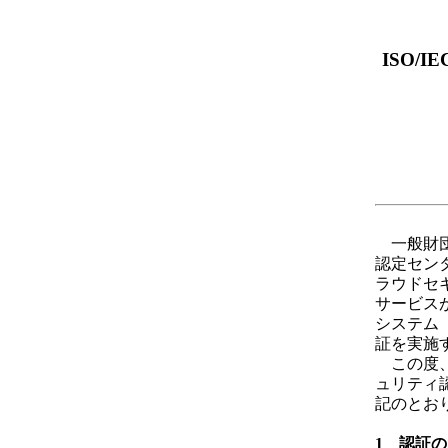
ISO/
一般財団
認定センタ
ラウドセ
サービス
システム
証を実施
この度、準
ュリティ
記のとお
1 認証