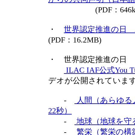
(PDF：646kB
・
世界認定推進の日
(PDF：16.2MB)
・ 世界認定推進の日
ILAC IAF公式You
デオが公開されていま
-
人間（あらゆる
22秒）
-
地球（地球を守る
-
繁栄（繁栄の構築