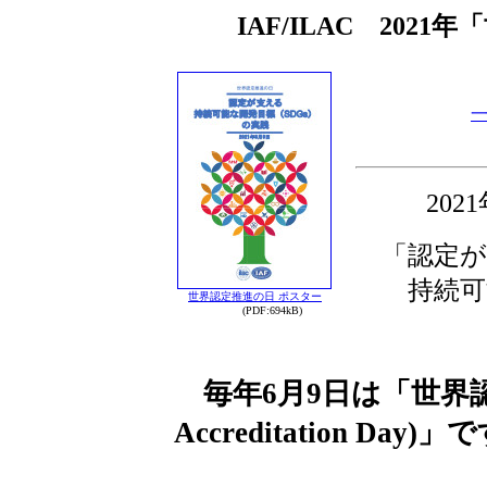
IAF/ILAC 20
20
「認定が
持続可能な
世界認定推進の日 ポスター
(PDF:694kB)
毎年6月9日は「世界認定
Accreditation Day)