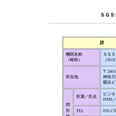
ＳＧＳ
詳 
機関名称
ＳＧＳ
（略称）
（SGS
〒240-
所在地
神奈川
横浜ビ
ビジネ
所属／氏名
ISM
問
合
TEL
050-17
せ