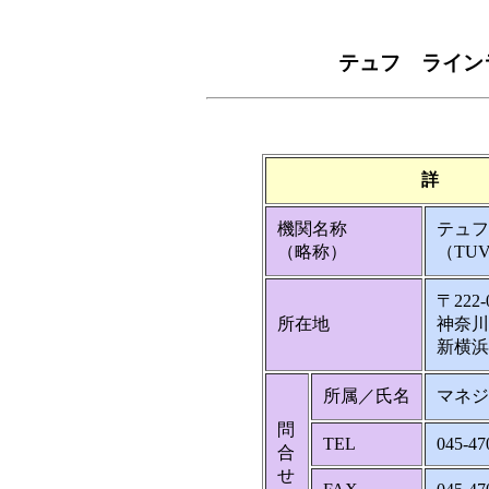
テュフ ライン
詳 
機関名称
テュフ
（略称）
（TUV
〒222-
所在地
神奈川
新横浜
所属／氏名
マネジ
問
TEL
045-47
合
せ