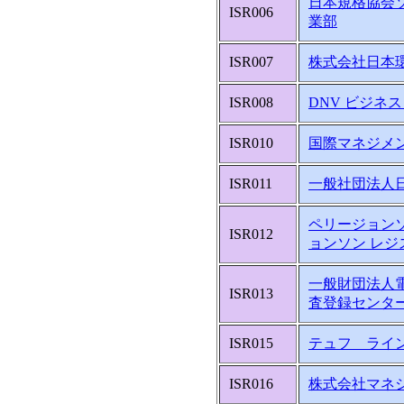
日本規格協会
ISR006
業部
ISR007
株式会社日本
ISR008
DNV ビジネ
ISR010
国際マネジメ
ISR011
一般社団法人
ペリージョンソ
ISR012
ョンソン レジ
一般財団法人
ISR013
査登録センタ
ISR015
テュフ ライ
ISR016
株式会社マネ