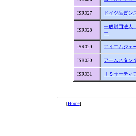
ISR027
ドイツ品質シ
一般財団法人 
ISR028
ー
ISR029
アイエムジェ
ISR030
アームスタン
ISR031
ＩＳサーティ
[
Home
]