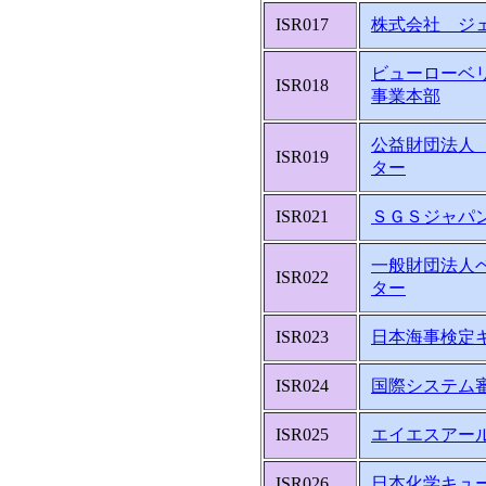
ISR017
株式会社 ジ
ビューローベ
ISR018
事業本部
公益財団法人
ISR019
ター
ISR021
ＳＧＳジャパ
一般財団法人
ISR022
ター
ISR023
日本海事検定
ISR024
国際システム
ISR025
エイエスアー
ISR026
日本化学キュ