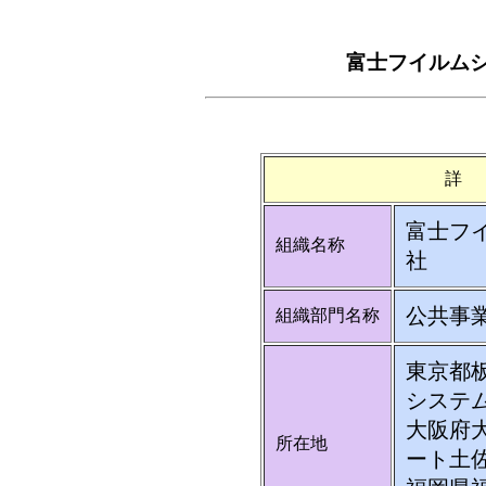
富士フイルム
詳
富士フ
組織名称
社
公共事
組織部門名称
東京都板
システ
大阪府大
所在地
ート土