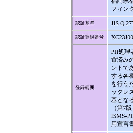
福岡県福
フィンク
JIS Q 27
認証基準
XC23J00
認証登録番号
PII処
置済み
ントで
する各
を行う
登録範囲
ックレ
基となる
（第7版
ISMS-
用宣言