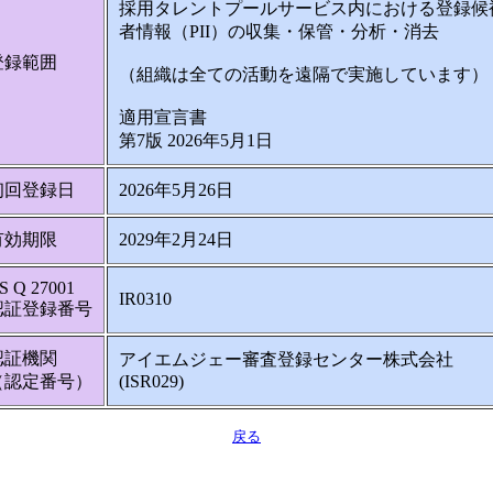
採用タレントプールサービス内における登録候
者情報（PII）の収集・保管・分析・消去
登録範囲
（組織は全ての活動を遠隔で実施しています）
適用宣言書
第7版 2026年5月1日
初回登録日
2026年5月26日
有効期限
2029年2月24日
IS Q 27001
IR0310
認証登録番号
認証機関
アイエムジェー審査登録センター株式会社
（認定番号）
(ISR029)
戻る