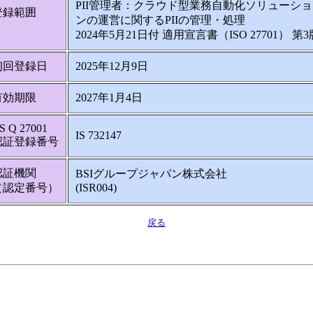
PII管理者：クラウド型業務自動化ソリューショ
登録範囲
ンの運営に関するPIIの管理・処理
2024年5月21日付 適用宣言書（ISO 27701） 第3
初回登録日
2025年12月9日
有効期限
2027年1月4日
IS Q 27001
IS 732147
認証登録番号
認証機関
BSIグループジャパン株式会社
（認定番号）
(ISR004)
戻る