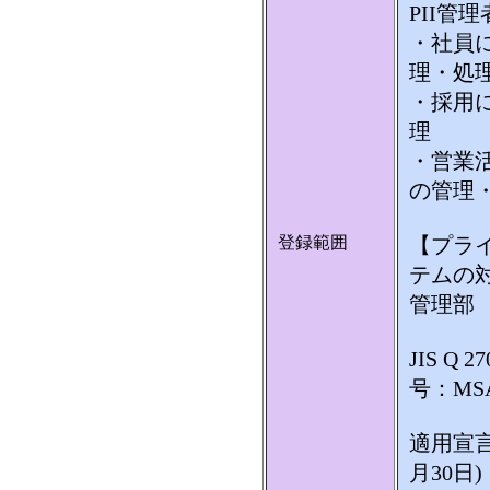
PII管
・社員
理・処
・採用
理
・営業
の管理
登録範囲
【プラ
テムの
管理部
JIS Q 
号：MSA-
適用宣言書
月30日)