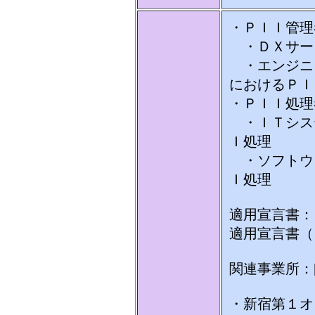
・ＰＩＩ管理
・ＤＸサー
・エンジニ
におけるＰＩ
・ＰＩＩ処理
・ＩＴシス
Ｉ処理
・ソフトウ
Ｉ処理
適用宣言書：
適用宣言書（
関連事業所：
・新宿第１オ